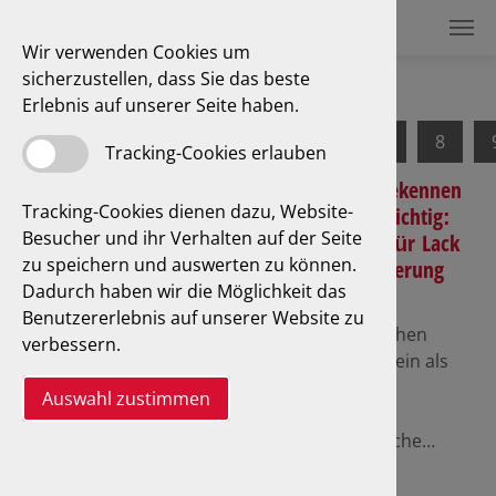
Wir verwenden Cookies um
sicherzustellen, dass Sie das beste
Erlebnis auf unserer Seite haben.
1
2
3
4
5
6
7
8
Tracking-Cookies erlauben
Farbe bekennen
Tracking-Cookies dienen dazu, Website-
– aber richtig:
Besucher und ihr Verhalten auf der Seite
Regeln für Lack
zu speichern und auswerten zu können.
und Folierung
Dadurch haben wir die Möglichkeit das
30.07.2026
Benutzererlebnis auf unserer Website zu
Ein bisschen
verbessern.
anders sein als
alle anderen – davon lebt die gesamte
Auswahl zustimmen
Tuningbranche. Und zum glänzenden
Erscheinungsbild gehört stets der Lack. Manche…
mehr