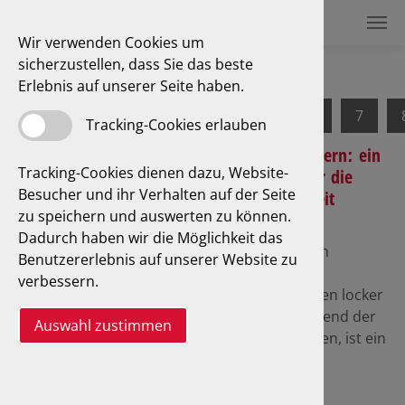
Wir verwenden Cookies um
sicherzustellen, dass Sie das beste
Erlebnis auf unserer Seite haben.
1
2
3
4
5
6
7
Tracking-Cookies erlauben
Radmuttern: ein
Tracking-Cookies dienen dazu, Website-
Klick für die
Besucher und ihr Verhalten auf der Seite
Sicherheit
zu speichern und auswerten zu können.
21.03.2024
Dadurch haben wir die Möglichkeit das
Wenn am
Benutzererlebnis auf unserer Website zu
Autorad
verbessern.
Schrauben locker
sind, kann es brenzlig werden. Sollte es während der
Auswahl zustimmen
Fahrt spürbar schlackern oder gar davonrollen, ist ein
Unfall…
mehr