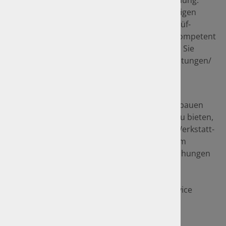
Berufserfahrung und qualifizierter Weiterbildung.
Natürlich stehen Ihnen unsere Sachverständigen
auch für Gutachten (Schaden-, Unfall- und Prüf-
Gutachten) und bei Fahrzeugbewertungen kompetent
zur Seite. Weitere Informationen dazu finden Sie
unter den Menüpunkten "Amtliche Dienstleistungen/
Hauptuntersuchungen inkl. AU" und
"Sachverständigen-Leistungen".
Um unser Leistungsspektrum optimal auszubauen
und Ihnen stets den bestmöglichen Service zu bieten,
arbeiten wir in Kooperation mit regionalen Werkstatt-
Partnern, zu denen wir Sie bei Reparaturen im
Schadensfall oder bei fälligen Hauptuntersuchungen
gerne weitervermitteln.
So können Sie sorglos unseren Rundum-Service
genießen, während wir uns um Ihr Fahrzeug
kümmern.