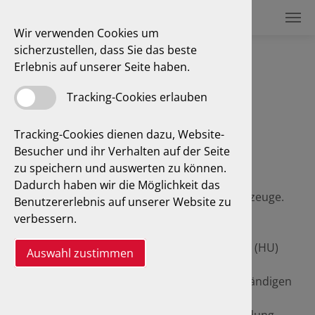
Wir verwenden Cookies um
sicherzustellen, dass Sie das beste
Erlebnis auf unserer Seite haben.
Über uns
Tracking-Cookies erlauben
Tracking-Cookies dienen dazu, Website-
Besucher und ihr Verhalten auf der Seite
Unser Unternehmen mit Sitz in
Limbach-
zu speichern und auswerten zu können.
Oberfrohna
bietet Ihnen umfassende
Dadurch haben wir die Möglichkeit das
Dienstleistungen rund um motorisierte Fahrzeuge.
Benutzererlebnis auf unserer Website zu
verbessern.
Selbstverständlich zählen hierzu amtliche
Dienstleistungen, wie Hauptuntersuchungen (HU)
Auswahl zustimmen
und Abgasuntersuchungen (AU) sowie
Änderungsabnahmen. Unsere Kfz-Sachverständigen
sind Diplom-Ingenieure mit langjähriger